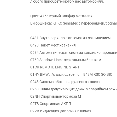
любого приобретенного у нас автомобиля.
Цвет: 475 Черный Сапфир металлик
Вн обшивка: KHKC Sensatec с перфорацией/cogna
0431 Внутр.зеркало с автоматич.затемнением
0493 Пакет мест хранения
0534 Автоматическая система кондиционирован
0760 Shadow-Line с зеркальным блеском
01CR REMOTE ENGINE START
01HY BMW л/с диск,сдвоен.сп. 848M RSC SO BIC
0248 Система обогрева рулевого колеса
0258 Шины допускающие движ.в аварийном реж
02NH Спортивные тормоза M
02TB Спортивная АКПП
02VB Индикация давления в шинах