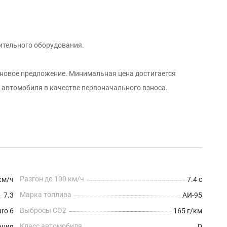
ительного оборудования.
еновое предложение. Минимальная цена достигается
о автомобиля в качестве первоначального взноса.
Разгон до 100 км/ч
км/ч
7.4 с
Марка топлива
7.3
АИ-95
Выбросы CO2
uro 6
165 г/км
Класс автомобиля
ания
D