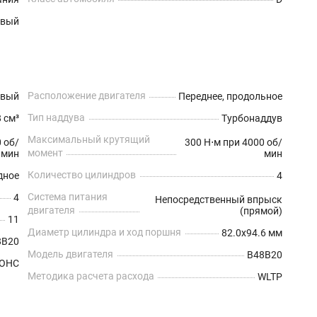
евый
Расположение двигателя
овый
Переднее, продольное
Тип наддува
 см³
Турбонаддув
Максимальный крутящий
0 об/
300 Н⋅м при 4000 об/
момент
мин
мин
Количество цилиндров
дное
4
Система питания
4
Непосредственный впрыск
двигателя
(прямой)
11
Диаметр цилиндра и ход поршня
82.0x94.6 мм
8B20
Модель двигателя
B48B20
OHC
Методика расчета расхода
WLTP