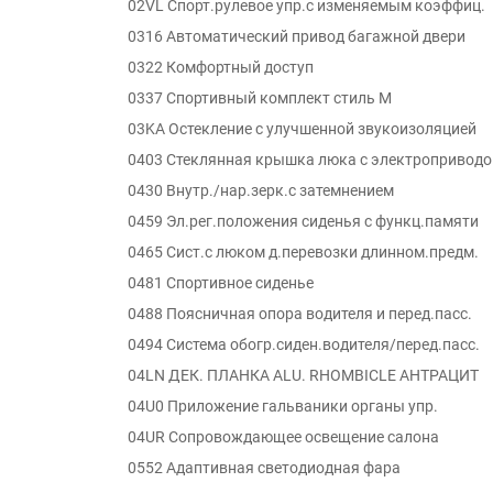
02VL Спорт.рулевое упр.с изменяемым коэффиц.
0316 Автоматический привод багажной двери
0322 Комфортный доступ
0337 Спортивный комплект стиль M
03KA Остекление с улучшенной звукоизоляцией
0403 Стеклянная крышка люка с электропривод
0430 Внутр./нар.зерк.с затемнением
0459 Эл.рег.положения сиденья с функц.памяти
0465 Сист.с люком д.перевозки длинном.предм.
0481 Спортивное сиденье
0488 Поясничная опора водителя и перед.пасс.
0494 Система обогр.сиден.водителя/перед.пасс.
04LN ДЕК. ПЛАНКА ALU. RHOMBICLE АНТРАЦИТ
04U0 Приложение гальваники органы упр.
04UR Сопровождающее освещение салона
0552 Адаптивная светодиодная фара