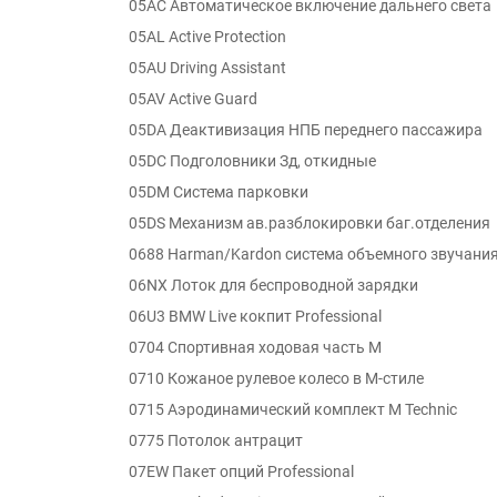
05AC Автоматическое включение дальнего света
05AL Active Protection
05AU Driving Assistant
05AV Active Guard
05DA Деактивизация НПБ переднего пассажира
05DC Подголовники Зд, откидные
05DM Система парковки
05DS Механизм ав.разблокировки баг.отделения
0688 Harman/Kardon система объемного звучани
06NX Лоток для беспроводной зарядки
06U3 BMW Live кокпит Professional
0704 Спортивная ходовая часть M
0710 Кожаное рулевое колесо в M-стиле
0715 Аэродинамический комплект M Technic
0775 Потолок антрацит
07EW Пакет опций Professional