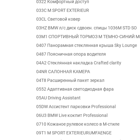
0322 Комфортный доступ
033C M SPORT EXTERIEUR
03CL Световой ковер
03HZ BMW л/с диск сдвоен. спицы 1036M STD SO
03M1 СПОРТИВНЫЙ ТОРМОЗ M ТЕМНО-СИНИЙ М
0407 Панорамная стеклянная крыша Sky Lounge
0487 Поясничная опора водителя
04A2 Стеклянная накладка Crafted clarity
04NR САЛОННАЯ КАМЕРА
04T8 Расширенный пакет зеркал
0552 Адаптивная светодиодная фара
05AU Driving Assistant
05DW Ассистент парковки Professional
06U3 BMW Live кокпит Professional
0710 Кожаное рулевое колесо в M-стиле
09T1 M SPORT EXTERIEURUMFAENGE