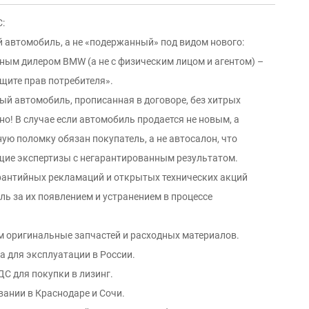
:
й автомобиль, а не «подержанный» под видом нового:
ым дилером ВМW (а не с физическим лицом и агентом) –
щите прав потребителя».
вый автомобиль, прописанная в договоре, без хитрых
о! В случае если автомобиль продается не новым, а
ую поломку обязан покупатель, а не автосалон, что
щие экспертизы с негарантированным результатом.
арантийных рекламаций и открытых технических акций
ль за их появлением и устранением в процессе
м оригинальные запчастей и расходных материалов.
а для эксплуатации в России.
С для покупки в лизинг.
вании в Краснодаре и Сочи.