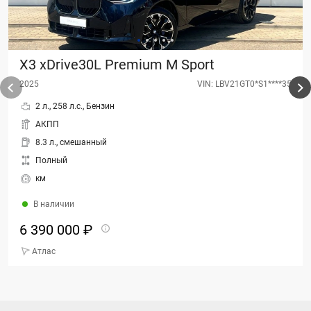
X3 xDrive30L Premium M Sport
2025
VIN: LBV21GT0*S1****35
2 л., 258 л.с., Бензин
АКПП
8.3 л., смешанный
Полный
км
В наличии
6 390 000 ₽
Атлас