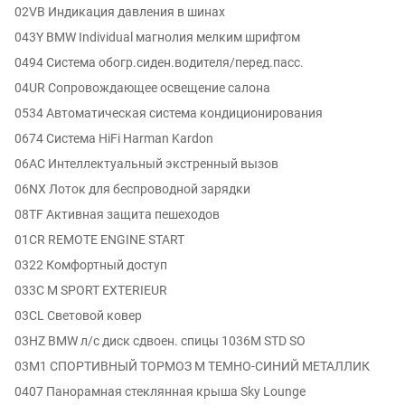
02VB Индикация давления в шинах
043Y BMW Individual магнолия мелким шрифтом
0494 Система обогр.сиден.водителя/перед.пасс.
04UR Сопровождающее освещение салона
0534 Автоматическая система кондиционирования
0674 Система HiFi Harman Kardon
06AC Интеллектуальный экстренный вызов
06NX Лоток для беспроводной зарядки
08TF Активная защита пешеходов
01CR REMOTE ENGINE START
0322 Комфортный доступ
033C M SPORT EXTERIEUR
03CL Световой ковер
03HZ BMW л/с диск сдвоен. спицы 1036M STD SO
03M1 СПОРТИВНЫЙ ТОРМОЗ M ТЕМНО-СИНИЙ МЕТАЛЛИК
0407 Панорамная стеклянная крыша Sky Lounge