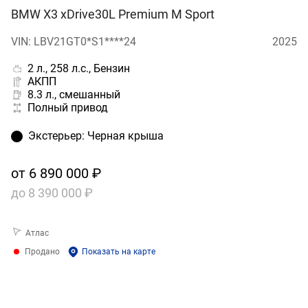
BMW X3 xDrive30L Premium M Sport
VIN: LBV21GT0*S1****24
2025
2 л., 258 л.с., Бензин
АКПП
8.3 л., смешанный
Полный привод
Экстерьер
:
Черная крыша
от
6 890 000 ₽
до
8 390 000 ₽
Атлас
Продано
Показать на карте