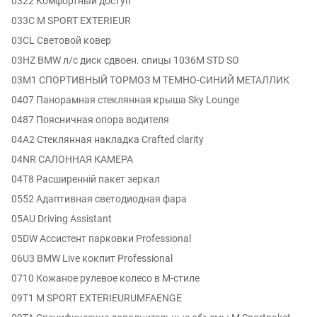
0322 Комфортный доступ
033C M SPORT EXTERIEUR
03CL Световой ковер
03HZ BMW л/с диск сдвоен. спицы 1036M STD SO
03M1 СПОРТИВНЫЙ ТОРМОЗ M ТЕМНО-СИНИЙ МЕТАЛЛИК
0407 Панорамная стеклянная крыша Sky Lounge
0487 Поясничная опора водителя
04A2 Стеклянная накладка Crafted clarity
04NR САЛОННАЯ КАМЕРА
04T8 Расширенній пакет зеркал
0552 Адаптивная светодиодная фара
05AU Driving Assistant
05DW Ассистент парковки Professional
06U3 BMW Live кокпит Professional
0710 Кожаное рулевое колесо в M-стиле
09T1 M SPORT EXTERIEURUMFAENGE