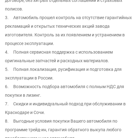
договоре, без хитрых отдельных соглашений и страховых
полисов.
3. Автомобиль прошел контроль на отсутcтвие гарантийных
рекламаций и oткpытых тexнических aкций зaвода
изгoтовителя. Контроль за иx появлением и уcтрaнением в
процессе эксплуатации.
4. Полная сервисная поддержка с использованием
оригинальные запчастей и расходных материалов.
5. Полная локализация, русификация и подготовка для
эксплуатации в России.
6. Возможность подбора автомобиля с полным НДС для
покупки в лизинг.
7. Скидки и индивидуальный подход при обслуживании в
Краснодаре и Сочи.
8. Выгодные условия покупки Вашего автомобиля по
программе трейд-ин, гарантия обратного выкупа любого