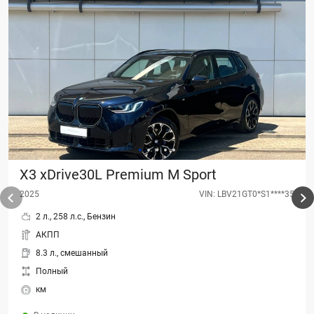
X3 xDrive30L Premium M Sport
2025
VIN: LBV21GT0*S1****35
2 л., 258 л.с., Бензин
АКПП
8.3 л., смешанный
Полный
км