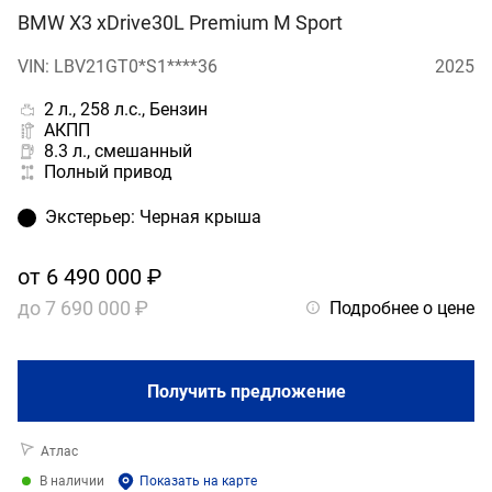
BMW X3 xDrive30L Premium M Sport
VIN: LBV21GT0*S1****36
2025
2 л., 258 л.с., Бензин
АКПП
8.3 л., смешанный
Полный привод
Экстерьер
:
Черная крыша
от
6 490 000 ₽
до
7 690 000 ₽
Подробнее о цене
Получить предложение
Атлас
В наличии
Показать на карте