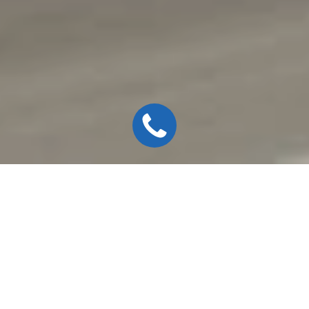
Новый BMW X4 это настоящий покоритель дорог. Это
Sports Activity Coupe (SAC), оснащенный двигателями
BMW TwinPower Turbo и имеющий более широкую
колесную базу для превосходной управляемости, а
также множество усовершенствованных элементов
дизайна экстерьера и интерьера.