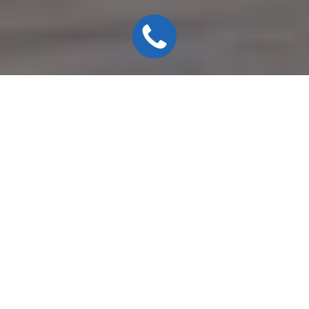
НОВЫЙ BMW IX:
ОСНОВОПОЛОЖНИК
НОВОЙ ЭПОХИ.
Видение, воплотившееся в реальность. Определение
электромобильности. Благодаря высокоэффективной
технологии BMW eDrive и полностью электрическому
приводу BMW iX обладает внушительным запасом
хода и впечатляющей динамикой разгона с места. Его