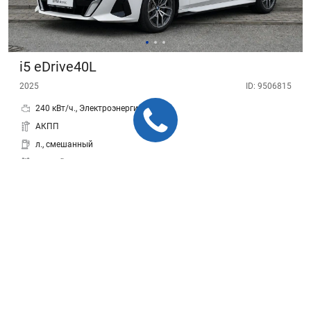
i5 eDrive40L
2025
ID: 9506815
240 кВт/ч., Электроэнергия
АКПП
л., смешанный
Задний
км
В наличии
7 390 000 ₽
от
до
7 990 000 ₽
Краснодар