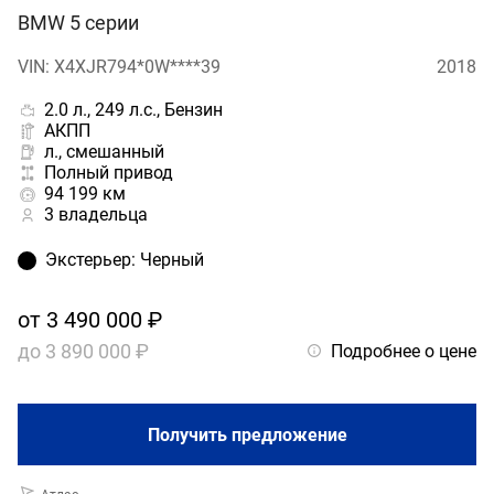
BMW 5 серии
VIN: X4XJR794*0W****39
2018
2.0 л., 249 л.с., Бензин
АКПП
л., смешанный
Полный привод
94 199 км
3 владельца
Экстерьер
:
Черный
от
3 490 000 ₽
до
3 890 000 ₽
Подробнее о цене
Получить предложение