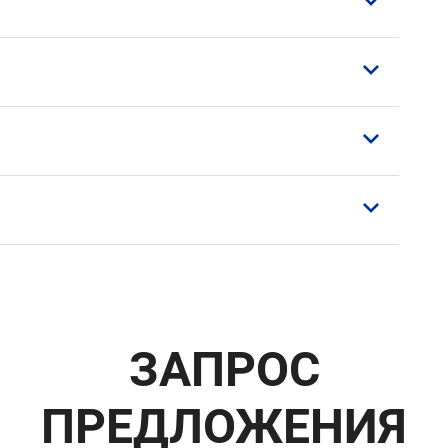
)
е
пассажира
ЗАПРОС
телей
ПРЕДЛОЖЕНИЯ