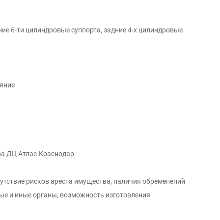
ие 6-ти цилиндровые суппорта, задние 4-х цилиндровые
ояние
ра ДЦ Атлас-Краснодар
сутствие рисков ареста имущества, наличия обременений
вые и иные органы, возможность изготовления