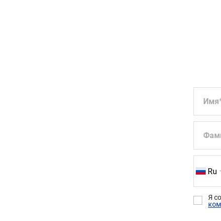
Имя
Фам
Ru
Я с
ком