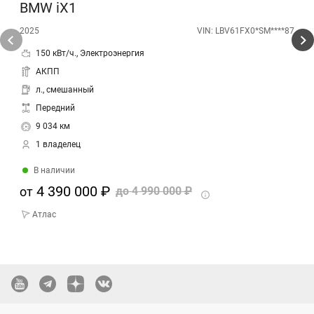
BMW iX1
2025
VIN: LBV61FX0*SM****87
150 кВт/ч., Электроэнергия
АКПП
л., смешанный
Передний
9 034 км
1 владелец
В наличии
4 390 000 ₽
от
до
4 990 000 ₽
Атлас