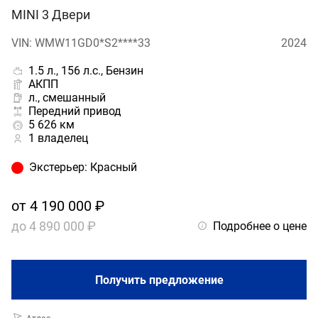
MINI 3 Двери
VIN: WMW11GD0*S2****33
2024
1.5 л., 156 л.с., Бензин
АКПП
л., смешанный
Передний привод
5 626 км
1 владелец
Экстерьер
:
Красный
от
4 190 000 ₽
до
4 890 000 ₽
Подробнее о цене
Получить предложение