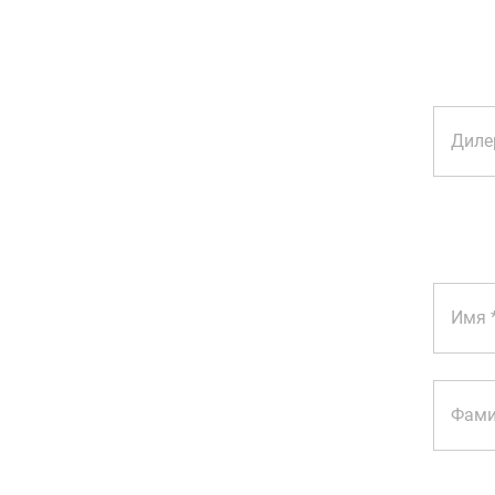
Диле
Имя
Фами