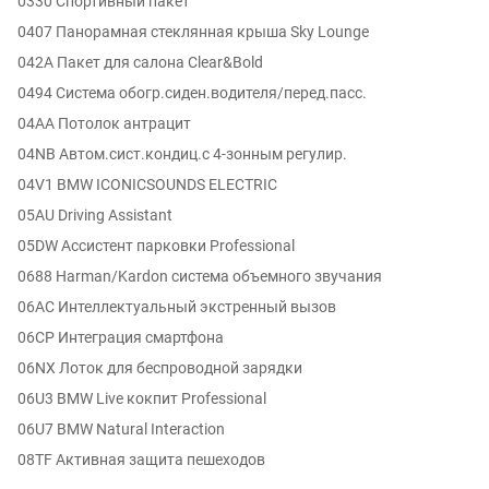
0330 Спортивный пакет
0407 Панорамная стеклянная крыша Sky Lounge
042A Пакет для салона Clear&Bold
0494 Система обогр.сиден.водителя/перед.пасс.
04AA Потолок антрацит
04NB Автом.сист.кондиц.с 4-зонным регулир.
04V1 BMW ICONICSOUNDS ELECTRIC
05AU Driving Assistant
05DW Ассистент парковки Professional
0688 Harman/Kardon система объемного звучания
06AC Интеллектуальный экстренный вызов
06CP Интеграция смартфона
06NX Лоток для беспроводной зарядки
06U3 BMW Live кокпит Professional
06U7 BMW Natural Interaction
08TF Активная защита пешеходов