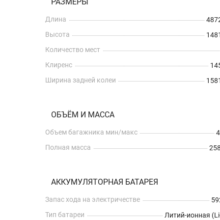
РАЗМЕРЫ
Длина
487
Высота
148
Количество мест
Клиренс
14
Ширина задней колеи
158
ОБЪЁМ И МАССА
Объем багажника мин/макс
4
Полная масса
258
АККУМУЛЯТОРНАЯ БАТАРЕЯ
Запас хода на электричестве
59
Тип батареи
Литий-ионная (Li