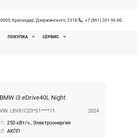
0005, Краснодар, Дзержинского, 231Б
+7 (861) 201-50-00
O
ПОКУПКА
СЕРВИС
BMW i3 eDrive40L Night
VIN: LBV81CZ0*S1****71
2024
250 кВт/ч., Электроэнергия
АКПП