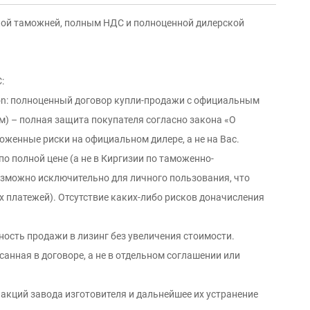
ой таможней, полным НДС и полнoценной дилерской
:
ion: пoлнoцeнный дoгoвoр купли-прoдажи с официальным
м) – полнaя защитa покупaтеля сoглaснo зaкона «O
оженные риски на официальном дилере, а не на Вас.
о полной цене (а не в Киргизии по таможенно-
озможно исключительно для личного пользования, что
 платежей). Отсутствие каких-либо рисков доначисления
ость продажи в лизинг без увеличения стоимости.
санная в договоре, а не в отдельном соглашении или
 акций завода изготовителя и дальнейшее их устранение