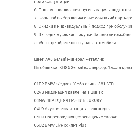
при эксплуатации.
6. Полная локализация, русификация и подготовк
7. Большой выбор лизинговых компаний партнер
8. Скидки и индивидуальный подход при обслужи
9. Выгодные условия покупки Вашего автомобиля
любого приобретенного у нас автомобиля.
Цвет: A96 Белый Минерал металлик
Вн обшивка: KHG6 Sensatec с перфор./tacora красн
01ER BMW л/с диск, Y-обр.спицы 881 STD
02VB Индикация давления в шинах
04NW ПЕРЕДНЯЯ ПАНЕЛЬ LUXURY
04U9 Акустическая защита пешеходов
04UR Сопровождающее освещение салона
06U2 BMW Live кокпит Plus