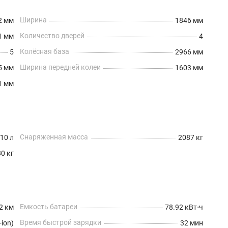
Ширина
2 мм
1846 мм
Количество дверей
1 мм
4
Колёсная база
5
2966 мм
Ширина передней колеи
5 мм
1603 мм
1 мм
Снаряженная масса
10 л
2087 кг
0 кг
Емкость батареи
2 км
78.92 кВт⋅ч
Время быстрой зарядки
-ion)
32 мин