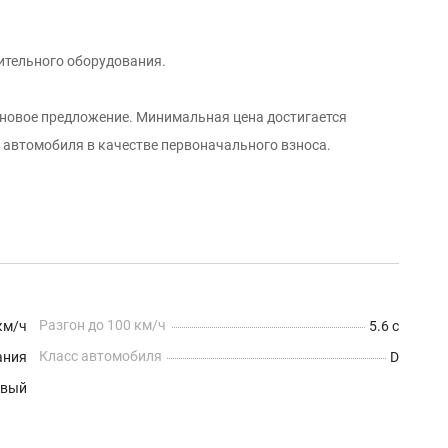
ительного оборудования.
еновое предложение. Минимальная цена достигается
о автомобиля в качестве первоначального взноса.
Разгон до 100 км/ч
км/ч
5.6 с
Класс автомобиля
ания
D
евый