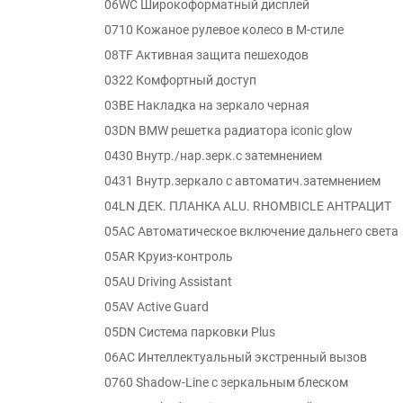
06WC Широкоформатный дисплей
0710 Кожаное рулевое колесо в M-стиле
08TF Активная защита пешеходов
0322 Комфортный доступ
03BE Накладка на зеркало черная
03DN BMW решетка радиатора iconic glow
0430 Внутр./нар.зерк.с затемнением
0431 Внутр.зеркало с автоматич.затемнением
04LN ДЕК. ПЛАНКА ALU. RHOMBICLE АНТРАЦИТ
05AC Автоматическое включение дальнего света
05AR Круиз-контроль
05AU Driving Assistant
05AV Active Guard
05DN Система парковки Plus
06AC Интеллектуальный экстренный вызов
0760 Shadow-Line с зеркальным блеском