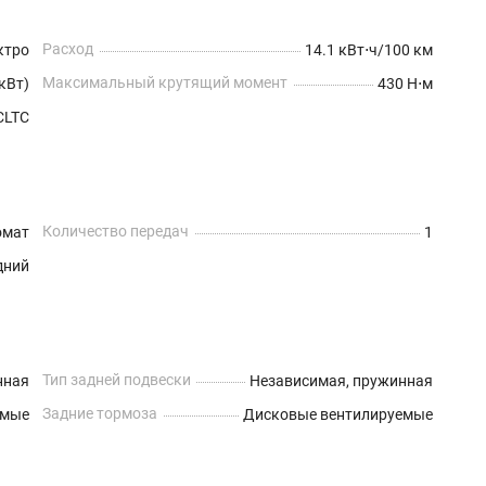
Расход
ктро
14.1 кВт⋅ч/100 км
Максимальный крутящий момент
 кВт)
430 Н⋅м
CLTC
Количество передач
омат
1
дний
Тип задней подвески
нная
Независимая, пружинная
Задние тормоза
емые
Дисковые вентилируемые