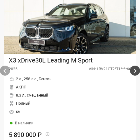
X3 xDrive30L Leading M Sport
2025
VIN: LBV21GT2*T1****66
2 л., 258 л.с., Бензин
АКПП
8.3 л., смешанный
Полный
км
В наличии
5 890 000 ₽