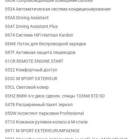
04UR Сопровождающее освещение салона
0534 Автоматическая система кондиционирования
05AS Driving Assistant
05AT Driving Assistant Plus
0674 Система HiFi Harman Kardon
06NX Лоток для беспроводной зарядки
08TF Активная защита пешеходов
01CR REMOTE ENGINE START
0322 Комфортный доступ
033C M SPORT EXTERIEUR
03CL Световой ковер
03HZ BMW л/с диск сдвоен. спицы 1036M STD SO
04T8 Расширенный пакет зеркал
05DW Ассистент парковки Professional
0710 Кожаное рулевое колесо в M-стиле
09T1 M SPORT EXTERIEURUMFAENGE