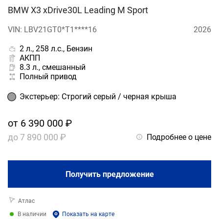
BMW X3 xDrive30L Leading M Sport
VIN: LBV21GT0*T1****16
2026
2 л., 258 л.с., Бензин
АКПП
8.3 л., смешанный
Полный привод
Экстерьер
:
Строгий серый / черная крыша
от
6 390 000 ₽
до
7 890 000 ₽
Подробнее о цене
Получить предложение
Атлас
В наличии
Показать на карте