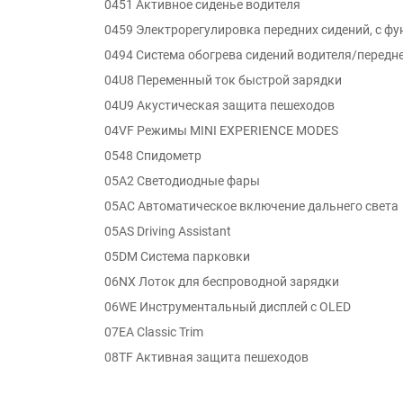
0451 Активное сиденье водителя
0459 Электрорегулировка передних сидений, с ф
0494 Система обогрева сидений водителя/передн
04U8 Переменный ток быстрой зарядки
04U9 Акустическая защита пешеходов
04VF Режимы MINI EXPERIENCE MODES
0548 Спидометр
05A2 Светодиодные фары
05AC Автоматическое включение дальнего света
05AS Driving Assistant
05DM Система парковки
06NX Лоток для беспроводной зарядки
06WE Инструментальный дисплей с OLED
07EA Classic Trim
08TF Активная защита пешеходов