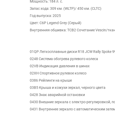
Мощность: 184 л. с.
Запас хода: 309 км. (WLTP)/ 450 км. (CLTC)
Год выпуска: 2025
Цвет: C6P Legend Grey (Серый)
Внутренняя обшивка: TCB2 Сочетание Vescin/ткан
01QP Легкосплавные диски R18 JCW Rally Spoke 992,
0248 Система обогрева рулевого колеса
02VB Индикация давления в шинах
02XH Спортивное рулевое колесо
0386 Рейлинги на крыше
03B5 Крыша и кожухи зеркал, черного цвета
0428 Знак аварийной остановки
0430 Внешние зеркала с электро-регулировкой, п
0431 Внутреннее зеркало с автоматическим зате