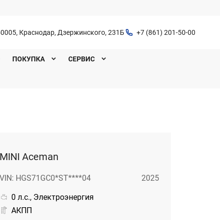
0005, Краснодар, Дзержинского, 231Б
+7 (861) 201-50-00
O
ПОКУПКА
СЕРВИС
MINI Aceman
VIN: HGS71GC0*ST****04
2025
0 л.с., Электроэнергия
АКПП