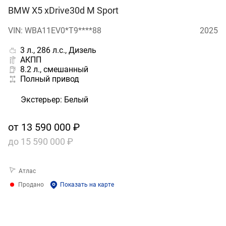
BMW X5 xDrive30d M Sport
VIN: WBA11EV0*T9****88
2025
3 л., 286 л.с., Дизель
АКПП
8.2 л., смешанный
Полный привод
Экстерьер
:
Белый
от
13 590 000 ₽
до
15 590 000 ₽
Атлас
Продано
Показать на карте