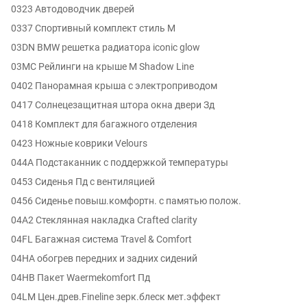
0323 Автодоводчик дверей
0337 Спортивный комплект стиль M
03DN BMW решетка радиатора iconic glow
03MC Рейлинги на крыше M Shadow Line
0402 Панорамная крыша с электроприводом
0417 Солнецезащитная штора окна двери Зд
0418 Комплект для багажного отделения
0423 Ножные коврики Velours
044A Подстаканник с поддержкой температуры
0453 Сиденья Пд с вентиляцией
0456 Сиденье повыш.комфортн. с памятью полож.
04A2 Стеклянная накладка Crafted clarity
04FL Багажная система Travel & Comfort
04HA обогрев передних и задних сидений
04HB Пакет Waermekomfort Пд
04LM Цен.древ.Fineline зерк.блеск мет.эффект