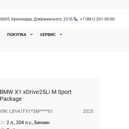
0005, Краснодар, Дзержинского, 231Б
+7 (861) 201-50-00
O
ПОКУПКА
СЕРВИС
BMW X1 xDrive25Li M Sport
Package
VIN: LBV41FX1*SM****61
2025
2 л., 204 л.с., Бензин