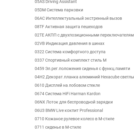
05AS Driving Assistant
05DM Система парковки
06AC Интеллектуальный экстренный вызов
08TF Активная защита пешеходов
02TE АКПП с двухпозиционными переключателям
02VB Индикация давления в шинах
0322 Система комфортного доступа
0337 Спортивный комплект стиль M
0459 Эл.рег.положения сиденья с функц.памяти
04H2 Декорат.планка алюминий Hexacube светл
0610 Дисплей на лобовом стекле
0674 Система HiFi Harman Kardon
06NX Лоток для беспроводной зарядки
06U3 BMW Live кокпит Professional
0710 Кожаное рулевое колесо в M-стиле
0711 сиденье в M-стиле