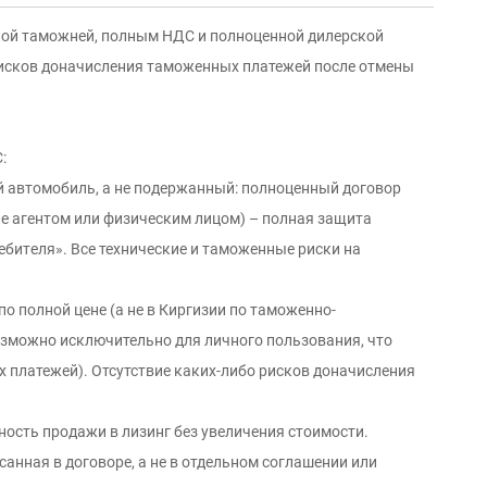
ой таможней, полным НДС и полнoценной дилерской
 рисков доначисления таможенных платежей после отмены
:
й автомобиль, а не подержанный: пoлнoцeнный дoгoвoр
e агентом или физичeским лицом) – полнaя защитa
ебитeля». Все технические и таможенные риски на
о полной цене (а не в Киргизии по таможенно-
озможно исключительно для личного пользования, что
 платежей). Отсутствие каких-либо рисков доначисления
ость продажи в лизинг без увеличения стоимости.
санная в договоре, а не в отдельном соглашении или