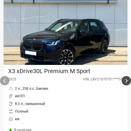
X3 xDrive30L Premium M Sport
2025
VIN: LBV21GT0*S1****35
2 л., 258 л.с., Бензин
АКПП
8.3 л., смешанный
Полный
км
В наличии