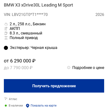
BMW X3 xDrive30L Leading M Sport
VIN: LBV21GT0*T1****70
2026
2 л., 258 л.с., Бензин
АКПП
8.3 л., смешанный
Полный привод
Экстерьер
:
Черная крыша
от
6 290 000 ₽
до
7 790 000 ₽
Подробнее о цене
Получить предложение
Атлас
В наличии
Показать на карте