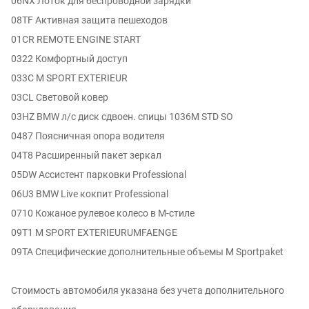
06NX Лоток для беспроводной зарядки
08TF Активная защита пешеходов
01CR REMOTE ENGINE START
0322 Комфортный доступ
033C M SPORT EXTERIEUR
03CL Световой ковер
03HZ BMW л/с диск сдвоен. спицы 1036M STD SO
0487 Поясничная опора водителя
04T8 Расширенный пакет зеркал
05DW Ассистент парковки Professional
06U3 BMW Live кокпит Professional
0710 Кожаное рулевое колесо в M-стиле
09T1 M SPORT EXTERIEURUMFAENGE
09TA Специфические дополнительные объемы M Sportpaket
Стоимость автомобиля указана без учета дополнительного