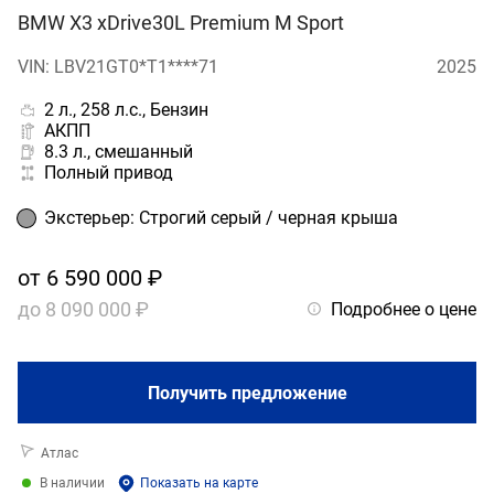
BMW X3 xDrive30L Premium M Sport
VIN: LBV21GT0*T1****71
2025
2 л., 258 л.с., Бензин
АКПП
8.3 л., смешанный
Полный привод
Экстерьер
:
Строгий серый / черная крыша
от
6 590 000 ₽
до
8 090 000 ₽
Подробнее о цене
Получить предложение
Атлас
В наличии
Показать на карте