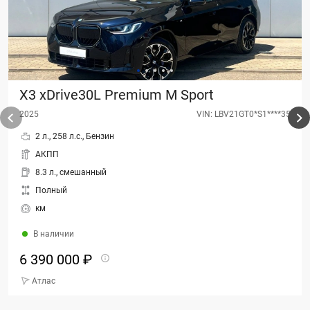
X3 xDrive30L Premium M Sport
2025
VIN: LBV21GT0*S1****35
2 л., 258 л.с., Бензин
АКПП
8.3 л., смешанный
Полный
км
В наличии
6 390 000 ₽
Атлас