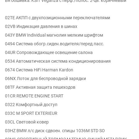
Вн обшивка: KSI1 Veganza с перф./полос. 2-цв. коричневый
02TE АКПП с двухпозиционными переключателями
02VB Индикация давления в шинах
043Y BMW Individual магнолия мелким шрифтом
0494 Система обогр.сиден.водителя/перед.пасс.
04UR Сопровождающее освещение салона
0534 Автоматическая система кондиционирования
0674 Система HiFi Harman Kardon
06NX Лоток для беспроводной зарядки
08TF Активная защита пешеходов
01CR REMOTE ENGINE START
0322 Комфортный доступ
033C M SPORT EXTERIEUR
03CL Световой ковер
03HZ BMW л/с диск сдвоен. спицы 1036M STD SO