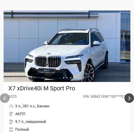
X7 xDrive40i M Sport Pro
2025
VIN: WBA21EM1*S9****07
3 л., 381 л.с., Бензин
АКПП
9.7 л., смешанный
Полный