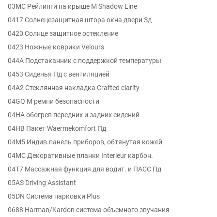
03MC Рейлинги на крыше M Shadow Line
0417 Солнецезащитная штора окна двери Зд
0420 Солнце защитное остекление
0423 Ножные коврики Velours
044A Подстаканник с поддержкой температуры
0453 Сиденья Пд с вентиляцией
04A2 Стеклянная накладка Crafted clarity
04GQ M ремни безопасности
04HA обогрев передних и задних сидений
04HB Пакет Waermekomfort Пд
04M5 Индив.панель приборов, обтянутая кожей
04MC Декоративные планки Interieur карбон.
04T7 Массажная функция для водит. и ПАСС Пд
05AS Driving Assistant
05DN Система парковки Plus
0688 Harman/Kardon система объемного звучания