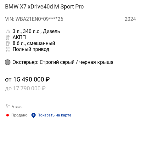
BMW X7 xDrive40d M Sport Pro
VIN: WBA21EN0*09****26
2024
3 л., 340 л.с., Дизель
АКПП
8.6 л., смешанный
Полный привод
Экстерьер
:
Строгий серый / черная крыша
от
15 490 000 ₽
до
17 790 000 ₽
Атлас
Продано
Показать на карте