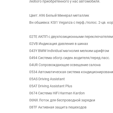
любого приобретенного у нас автомобиля.
Цвет: A96 Белый Минерал металлик
Вн обшивка: KSI1 Veganza с перф./полос. 2-цв. к
02TE АКПП с двухпозиционными переключателям
02VB Индикация давления в шинах
043Y BMW Individual магнолия мелким шрифтом
0494 Система обогр.сиден.водителя/перед.пасс.
04UR Сопровождающее освещение салона
0534 Автоматическая система кондиционирован
05AS Driving Assistant
05AT Driving Assistant Plus
0674 Система HiFi Harman Kardon
06NX Лоток для беспроводной зарядки
08TF Активная защита пешеходов