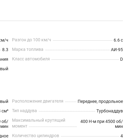
Разгон до 100 км/ч
км/ч
6.6 с
Марка топлива
8.3
АИ-95
Класс автомобиля
ания
D
евый
Расположение двигателя
овый
Переднее, продольное
Тип наддува
 см³
Турбонаддув
Максимальный крутящий
0 об/
400 Н⋅м при 4500 об/
момент
мин
мин
Количество цилиндров
дное
4