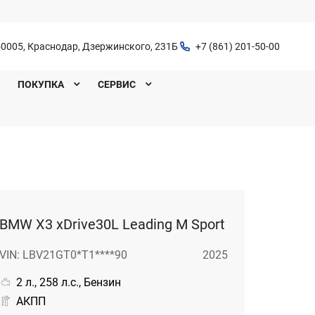
0005, Краснодар, Дзержинского, 231Б
+7 (861) 201-50-00
O
ПОКУПКА
СЕРВИС
BMW X3 xDrive30L Leading M Sport
VIN: LBV21GT0*T1****90
2025
2 л., 258 л.с., Бензин
АКПП