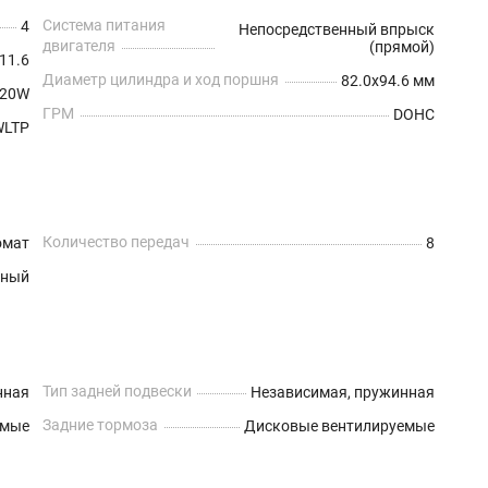
Система питания
4
Непосредственный впрыск
двигателя
(прямой)
11.6
Диаметр цилиндра и ход поршня
82.0x94.6 мм
B20W
ГРМ
DOHC
WLTP
Количество передач
омат
8
лный
Тип задней подвески
нная
Независимая, пружинная
Задние тормоза
емые
Дисковые вентилируемые