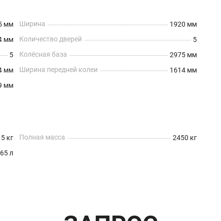
Ширина
5 мм
1920 мм
Количество дверей
4 мм
5
Колёсная база
5
2975 мм
Ширина передней колеи
4 мм
1614 мм
9 мм
Полная масса
5 кг
2450 кг
65 л