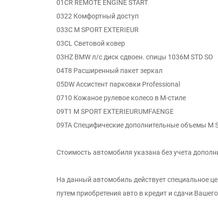
01CR REMOTE ENGINE START
0322 Комфортный доступ
033C M SPORT EXTERIEUR
03CL Световой ковер
03HZ BMW л/с диск сдвоен. спицы 1036M STD SO
04T8 Расширенный пакет зеркал
05DW Ассистент парковки Professional
0710 Кожаное рулевое колесо в M-стиле
09T1 M SPORT EXTERIEURUMFAENGE
09TA Специфические дополнительные объемы M S
Стоимость автомобиля указана без учета дополн
На данный автомобиль действует специальное ц
путем приобретения авто в кредит и сдачи Вашег