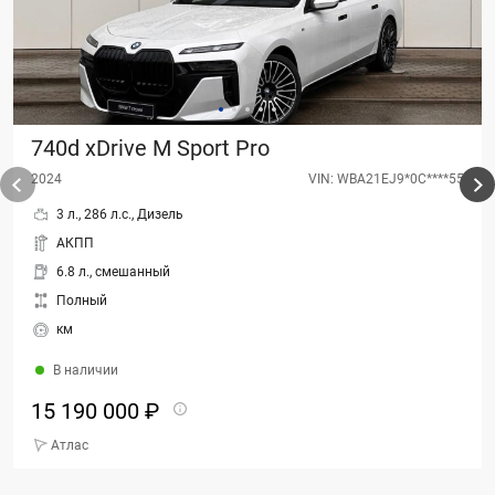
740d xDrive M Sport Pro
2024
VIN: WBA21EJ9*0C****55
3 л., 286 л.с., Дизель
АКПП
6.8 л., смешанный
Полный
км
В наличии
15 190 000 ₽
Атлас