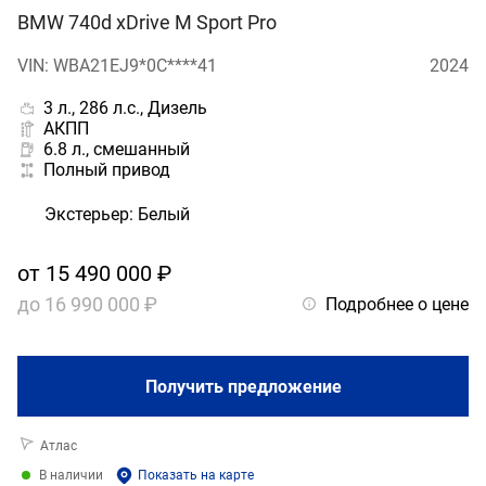
BMW 740d xDrive M Sport Pro
VIN: WBA21EJ9*0C****41
2024
3 л., 286 л.с., Дизель
АКПП
6.8 л., смешанный
Полный привод
Экстерьер
:
Белый
от
15 490 000 ₽
до
16 990 000 ₽
Подробнее о цене
Получить предложение
Атлас
В наличии
Показать на карте