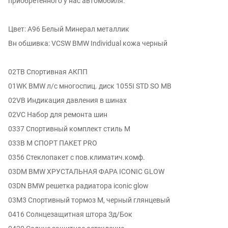
приобретенного у нас автомобиля.
Цвет: A96 Белый Минерал металлик
Вн обшивка: VCSW BMW Individual кожа черный
02TB Спортивная АКПП
01WK BMW л/с многоспиц. диск 1055I STD SO MB
02VB Индикация давления в шинах
02VC Набор для ремонта шин
0337 Спортивный комплект стиль M
033B М СПОРТ ПАКЕТ PRO
0356 Стеклопакет с пов.климатич.комф.
03DM BMW ХРУСТАЛЬНАЯ ФАРА ICONIC GLOW
03DN BMW решетка радиатора iconic glow
03M3 Спортивный тормоз M, черный глянцевый
0416 Солнцезащитная штора Зд/Бок