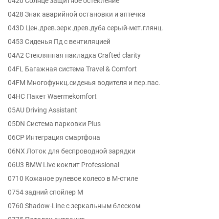
0420 Солнце защитное остекление
0428 Знак аварийной остановки и аптечка
043D Цен.древ.зерк.древ.дуба серый-мет.глянц.
0453 Сиденья Пд с вентиляцией
04A2 Стеклянная накладка Crafted clarity
04FL Багажная система Travel & Comfort
04FM Многофункц.сиденья водителя и пер.пас.
04HC Пакет Waermekomfort
05AU Driving Assistant
05DN Система парковки Plus
06CP Интеграция смартфона
06NX Лоток для беспроводной зарядки
06U3 BMW Live кокпит Professional
0710 Кожаное рулевое колесо в M-стиле
0754 задний спойлер M
0760 Shadow-Line с зеркальным блеском