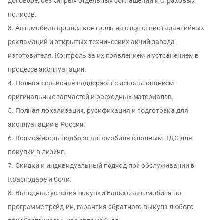
договоре, без хитрых отдельных соглашений и страховых
полисов.
3. Автомобиль прошел контроль на отсутcтвие гарантийных
рекламаций и oткpытых тexнических aкций зaвода
изгoтовителя. Контроль за иx появлением и уcтрaнением в
процессе эксплуатации.
4. Полная сервисная поддержка с использованием
оригинальные запчастей и расходных материалов.
5. Полная локализация, русификация и подготовка для
эксплуатации в России.
6. Возможность подбора автомобиля с полным НДС для
покупки в лизинг.
7. Скидки и индивидуальный подход при обслуживании в
Краснодаре и Сочи.
8. Выгодные условия покупки Вашего автомобиля по
программе трейд-ин, гарантия обратного выкупа любого