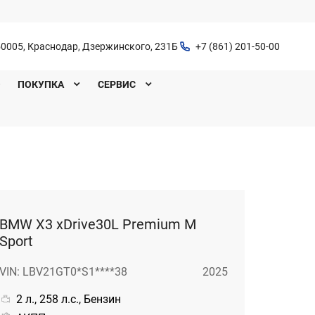
0005, Краснодар, Дзержинского, 231Б
+7 (861) 201-50-00
O
ПОКУПКА
СЕРВИС
BMW X3 xDrive30L Premium M
Sport
VIN: LBV21GT0*S1****38
2025
2 л., 258 л.с., Бензин