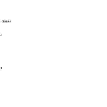
. синий
и
ия