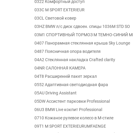
0322 Комфортный доступ
033C M SPORT EXTERIEUR
03CL Световой ковер
03HZ BMW л/с диск сдвоен. спицы 1036M STD SO
03M1 СПОРТИВНЫЙ ТОРМОЗ M ТЕМНО-СИНИЙ М
0407 Панорамная стеклянная крыша Sky Lounge
0487 Поясничная опора водителя
04A2 Стеклянная накладка Crafted clarity
04NR САЛОННАЯ КАМЕРА
04T8 Расширенній пакет зеркал
0552 Адаптивная светодиодная фара
05AU Driving Assistant
05DW Ассистент парковки Professional
06U3 BMW Live кокпит Professional
0710 Кожаное рулевое колесо в M-стиле
09T1 M SPORT EXTERIEURUMFAENGE