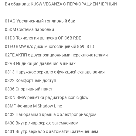
Вн обшивка: KUSW VEGANZA С ПЕРФОРАЦИЕЙ ЧЕРНЫЙ
01AG Увеличенный топливный бак
05DM Система парковки
01DD Технология выпуска ОГ C6B RDE
01EU BMW л/с диск многоспицевый 869I STD
02TE АКПП с двухпозиционными переключателями
02VB Индикация давления в шинах
0313 Наружное зеркало с функцией складывания
0322 Комфортный доступ
0336 Спортивный пакет
03DN BMW решетка радиатора iconic glow
03MF Фонари М Shadow Line
0402 Панорамная крыша с электроприводом
0430 Внутр./нар.зерк.с затемнением
0431 Внутр.зеркало с автоматич.затемнением