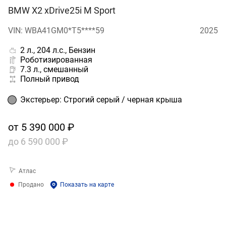
BMW X2 xDrive25i M Sport
VIN: WBA41GM0*T5****59
2025
2 л., 204 л.с., Бензин
Роботизированная
7.3 л., смешанный
Полный привод
Экстерьер
:
Строгий серый / черная крыша
от
5 390 000 ₽
до
6 590 000 ₽
Атлас
Продано
Показать на карте