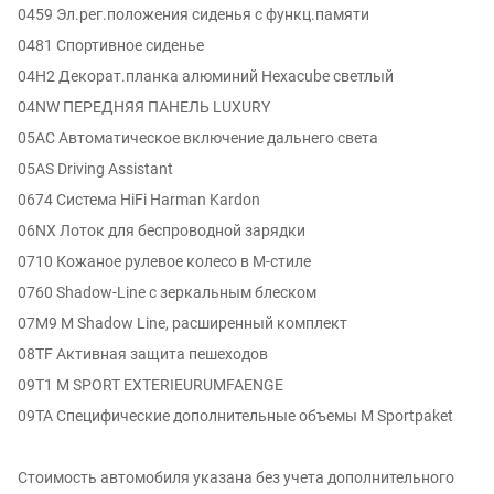
0459 Эл.рег.положения сиденья с функц.памяти
0481 Спортивное сиденье
04H2 Декорат.планка алюминий Hexacube светлый
04NW ПЕРЕДНЯЯ ПАНЕЛЬ LUXURY
05AC Автоматическое включение дальнего света
05AS Driving Assistant
0674 Система HiFi Harman Kardon
06NX Лоток для беспроводной зарядки
0710 Кожаное рулевое колесо в M-стиле
0760 Shadow-Line с зеркальным блеском
07M9 M Shadow Line, расширенный комплект
08TF Активная защита пешеходов
09T1 M SPORT EXTERIEURUMFAENGE
09TA Специфические дополнительные объемы M Sportpaket
Стоимость автомобиля указана без учета дополнительного