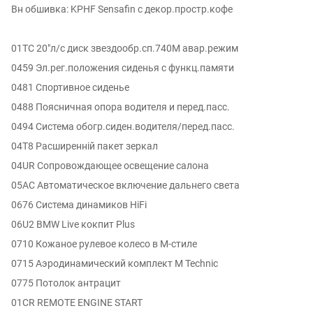
Вн обшивка: KPHF Sensafin с декор.простр.кофе
01TC 20"л/с диск звездообр.сп.740M авар.режим
0459 Эл.рег.положения сиденья с функц.памяти
0481 Спортивное сиденье
0488 Поясничная опора водителя и перед.пасс.
0494 Система обогр.сиден.водителя/перед.пасс.
04T8 Расширенній пакет зеркал
04UR Сопровождающее освещение салона
05AC Автоматическое включение дальнего света
0676 Система динамиков HiFi
06U2 BMW Live кокпит Plus
0710 Кожаное рулевое колесо в M-стиле
0715 Аэродинамический комплект M Technic
0775 Потолок антрацит
01CR REMOTE ENGINE START