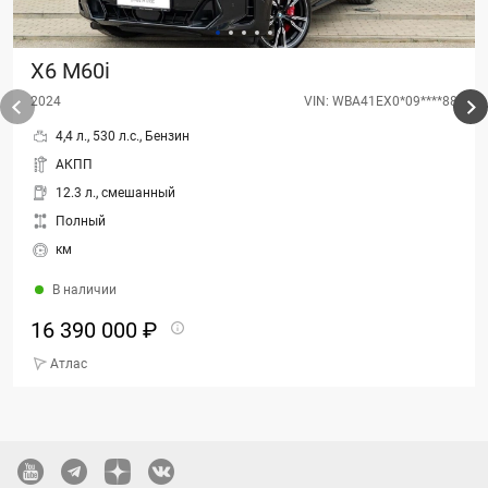
X6 M60i
2024
VIN: WBA41EX0*09****88
4,4 л., 530 л.с., Бензин
АКПП
12.3 л., смешанный
Полный
км
В наличии
16 390 000 ₽
Атлас