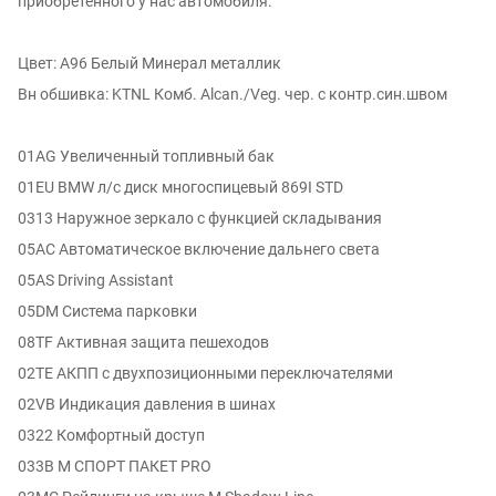
приобретенного у нас автомобиля.
Цвет: A96 Белый Минерал металлик
Вн обшивка: KTNL Комб. Alcan./Veg. чер. с контр.син.швом
01AG Увеличенный топливный бак
01EU BMW л/с диск многоспицевый 869I STD
0313 Наружное зеркало с функцией складывания
05AC Автоматическое включение дальнего света
05AS Driving Assistant
05DM Система парковки
08TF Активная защита пешеходов
02TE АКПП с двухпозиционными переключателями
02VB Индикация давления в шинах
0322 Комфортный доступ
033B М СПОРТ ПАКЕТ PRO