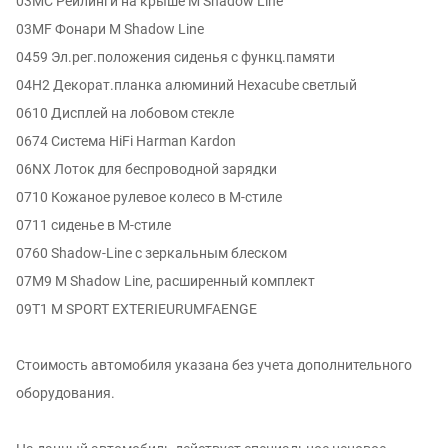
03MC Рейлинги на крыше M Shadow Line
03MF Фонари М Shadow Line
0459 Эл.рег.положения сиденья с функц.памяти
04H2 Декорат.планка алюминий Hexacube светлый
0610 Дисплей на лобовом стекле
0674 Система HiFi Harman Kardon
06NX Лоток для беспроводной зарядки
0710 Кожаное рулевое колесо в M-стиле
0711 сиденье в M-стиле
0760 Shadow-Line с зеркальным блеском
07M9 M Shadow Line, расширенный комплект
09T1 M SPORT EXTERIEURUMFAENGE
Стоимость автомобиля указана без учета дополнительного
оборудования.