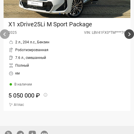
X1 xDrive25Li M Sport Package
2025
VIN: LBV41FX0*TM****76
2 л., 204 л.с., Бензин
Роботизированная
7.6 л., смешанный
Полный
км
В наличии
5 050 000 ₽
Атлас