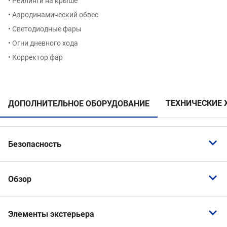
• Рейлинги на крыше
• Аэродинамический обвес
• Светодиодные фары
• Огни дневного хода
• Корректор фар
ТЕХНИЧЕСКИЕ 
ДОПОЛНИТЕЛЬНОЕ ОБОРУДОВАНИЕ
Безопасность
Подушка безопасности водителя
Обзор
Подушка безопасности пассажира
Подушки безопасности боковые
Светодиодные фары
Подушки безопасности боковые задние
Элементы экстерьера
Автоматический корректор фар
Подушки безопасности оконные (шторки)