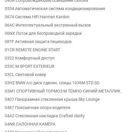
04UR Сопровождающее освещение салона
0534 Автоматическая система кондиционирования
0674 Система HiFi Harman Kardon
06AC Интеллектуальный экстренный вызов
06NX Лоток для беспроводной зарядки
08TF Активная защита пешеходов
01CR REMOTE ENGINE START
0322 Комфортный доступ
033C M SPORT EXTERIEUR
03CL Световой ковер
03HZ BMW л/с диск сдвоен. спицы 1036M STD SO
03M1 СПОРТИВНЫЙ ТОРМОЗ M ТЕМНО-СИНИЙ МЕТАЛЛИК
0407 Панорамная стеклянная крыша Sky Lounge
0487 Поясничная опора водителя
04A2 Стеклянная накладка Crafted clarity
04NR САЛОННАЯ КАМЕРА