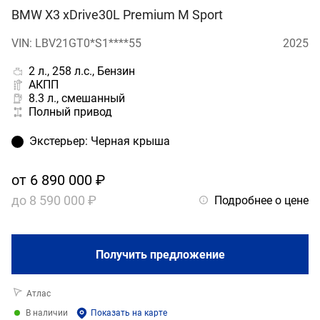
BMW X3 xDrive30L Premium M Sport
VIN: LBV21GT0*S1****55
2025
2 л., 258 л.с., Бензин
АКПП
8.3 л., смешанный
Полный привод
Экстерьер
:
Черная крыша
от
6 890 000 ₽
до
8 590 000 ₽
Подробнее о цене
Получить предложение
Атлас
В наличии
Показать на карте