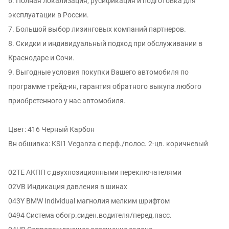
6. Полная локализация, русификация и подготовка для
эксплуатации в России.
7. Большой выбор лизинговых компаний партнеров.
8. Скидки и индивидуальный подход при обслуживании в
Краснодаре и Сочи.
9. Выгодные условия покупки Вашего автомобиля по
программе трейд-ин, гарантия обратного выкупа любого
приобретенного у нас автомобиля.
Цвет: 416 Черный Карбон
Вн обшивка: KSI1 Veganza с перф./полос. 2-цв. коричневый
02TE АКПП с двухпозиционными переключателями
02VB Индикация давления в шинах
043Y BMW Individual магнолия мелким шрифтом
0494 Система обогр.сиден.водителя/перед.пасс.