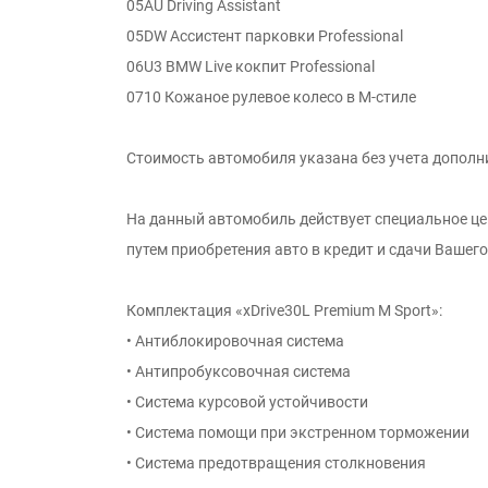
05AU Driving Assistant
05DW Ассистент парковки Professional
06U3 BMW Live кокпит Professional
0710 Кожаное рулевое колесо в M-стиле
Стоимость автомобиля указана без учета дополн
На данный автомобиль действует специальное ц
путем приобретения авто в кредит и сдачи Вашег
Комплектация «xDrive30L Premium M Sport»:
• Антиблокировочная система
• Антипробуксовочная система
• Система курсовой устойчивости
• Система помощи при экстренном торможении
• Система предотвращения столкновения