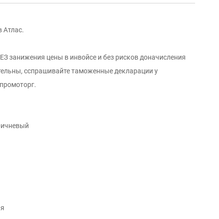
 Атлас.
ЕЗ занижения цены в инвойсе и без рисков доначисления
тельны, cспрашивайте таможенные декларации у
нпромоторг.
оричневый
ия