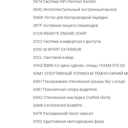
0674 Система HiFi Harman Kardon
06AC Интеллектуальный экстренный вызов
06NX Лоток для беспроводной зарядки
08TF Активная защита пешеходов
01CR REMOTE ENGINE START
0322 Система комфортного доступа
033C M SPORT EXTERIEUR
03CL Световой ковер
03HZ BMW л/с диск сдвоен. спицы 1036M STD SO
03M1 СПОРТИВНЫЙ ТОРМОЗ M ТЕМНО-СИНИЙ М
0407 Панорамная стеклянная крыша Sky Lounge
0487 Поясничная опора водителя
04A2 Стеклянная накладка Crafted clarity
04NR САЛОННАЯ КАМЕРА
04T8 Расширенній пакет зеркал
0552 Адаптивная светодиодная фара