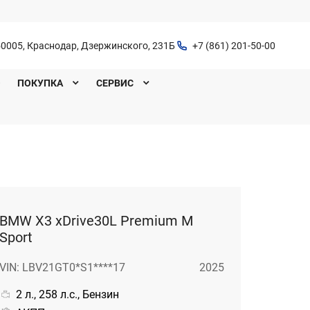
0005, Краснодар, Дзержинского, 231Б
+7 (861) 201-50-00
O
ПОКУПКА
СЕРВИС
BMW X3 xDrive30L Premium M
Sport
VIN: LBV21GT0*S1****17
2025
2 л., 258 л.с., Бензин