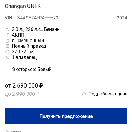
Changan UNI-K
VIN: LS4ASE2A*RA****73
2024
2.0 л., 226 л.с., Бензин
АКПП
л., смешанный
Полный привод
37 177 км
1 владелец
Экстерьер
:
Белый
от
2 690 000 ₽
до
2 990 000 ₽
Подробнее о цене
Получить предложение