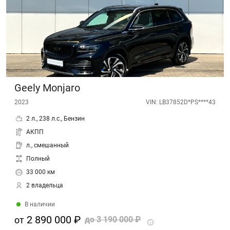
Geely Monjaro
2023
VIN: LB37852D*PS****43
2 л., 238 л.с., Бензин
АКПП
л., смешанный
Полный
33 000 км
2 владельца
В наличии
2 890 000 ₽
от
до
3 190 000 ₽