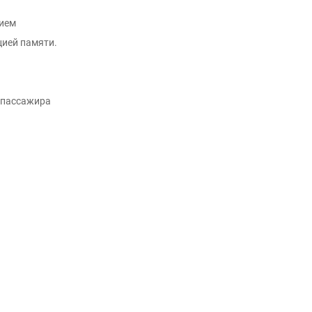
нием
цией памяти.
о пассажира