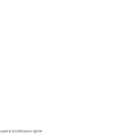
й
ыши и колесных арок