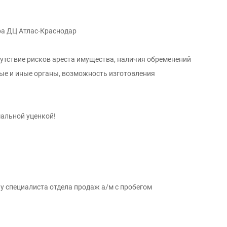
ра ДЦ Атлас-Краснодар
сутствие рисков ареста имущества, наличия обременений
вые и иные органы, возможность изготовления
мальной уценкой!
у специалиста отдела продаж а/м с пробегом