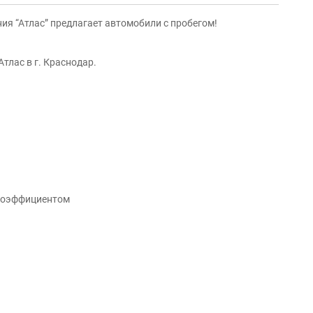
ия “Атлас” предлагает автомобили с пробегом!
тлас в г. Краснодар.
 коэффициентом