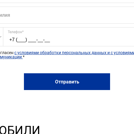
илия
Телефон
*
огласен 
с условиями обработки персональных данных и с условиями
муникации 
*
Отправить
МОБИЛИ