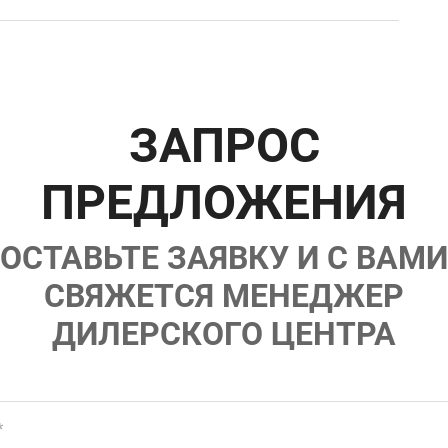
ряд)
едач
ЗАПРОС
ель
ПРЕДЛОЖЕНИЯ
)
е
ОСТАВЬТЕ ЗАЯВКУ И С ВАМИ
СВЯЖЕТСЯ МЕНЕДЖЕР
пассажира
с памятью
ДИЛЕРСКОГО ЦЕНТРА
*