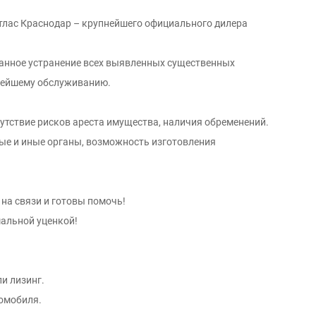
Атлас Краснодар – крупнейшего официального дилера
ванное устранение всех выявленных существенных
нейшему обслуживанию.
утствие рисков ареста имущества, наличия обременений.
вые и иные органы, возможность изготовления
на связи и готовы помочь!
мальной уценкой!
и лизинг.
омобиля.