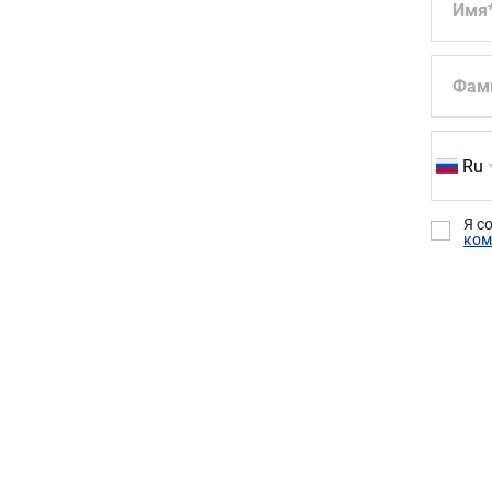
Имя
Фам
Ru
Я с
ком