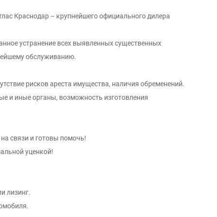
Атлас Краснодар – крупнейшего официального дилера
ванное устранение всех выявленных существенных
нейшему обслуживанию.
утствие рисков ареста имущества, наличия обременений.
вые и иные органы, возможность изготовления
на связи и готовы помочь!
мальной уценкой!
и лизинг.
омобиля.