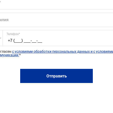
*
илия
Телефон
*
огласен 
с условиями обработки персональных данных и с условиями
муникации 
*
Отправить