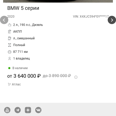
BMW 5 серии
2020
VIN: X4XJC594*0Y****17
2 л., 190 л.с., Дизель
АКПП
л., смешанный
Полный
87 711 км
1 владелец
В наличии
3 640 000 ₽
от
до
3 890 000 ₽
Атлас