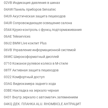
02VB Индикация давления в шинах
04AW Панель приборов Sensatec
04U9 Акустическая защита пешеходов
04UR Сопровождающее освещение салона
0544 Круиз-контроль с функц.подтормаживания
06AE Teleservices
06U2 BMW Live кокпит Plus
06VB Управление информационной системой
06WC Широкоформатный дисплей
0710 Кожаное рулевое колесо в M-стиле
08TF Активная защита пешеходов
0322 Комфортный доступ
03AG Видеокамера заднего хода
03BE Накладка на зеркало черная
0431 Внутр.зеркало с автоматич.затемнением
04KQ ДЕК. ПЛАНКА ALU. RHOMBICLE АНТРАЦИТ