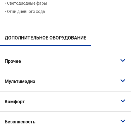
• Светодиодные фары
• Огни дневного хода
ДОПОЛНИТЕЛЬНОЕ ОБОРУДОВАНИЕ
Прочее
Пневмоподвеска
Мультимедиа
Bluetooth
Комфорт
CarPlay
USB
Адаптивный круиз-контроль
Голосовое управление
Безопасность
Бортовой компьютер
Навигационная система